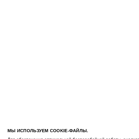
ПОКУПАТЕЛЯМ
МЫ ИСПОЛЬЗУЕМ COOKIE-ФАЙЛЫ.
УСЛОВИЯ ИСПОЛЬЗОВАНИЯ ПОДАРОЧНЫХ КАРТ