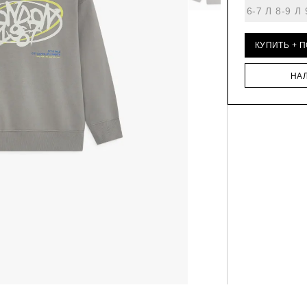
6-7 Л
8-9 Л
КУПИТЬ + 
НА