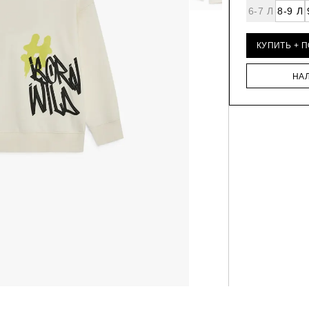
6-7 Л
8-9 Л
КУПИТЬ + 
НА