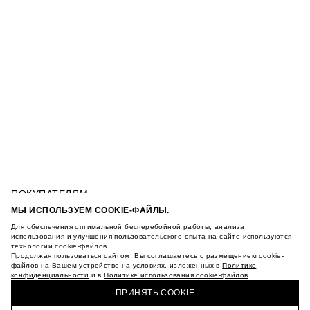
ПОКУПАТЕЛЯМ
УСЛОВИЯ ИСПОЛЬЗОВАНИЯ ПОДАРОЧНЫХ
МЫ ИСПОЛЬЗУЕМ COOKIE-ФАЙЛЫ.
КАРТ
Для обеспечения оптимальной бесперебойной работы, анализа
ПОЛИТИКА КОНФИДЕНЦИАЛЬНОСТИ
ЮБКА С ВЫШИВКОЙ
использования и улучшения пользовательского опыта на сайте используются
технологии cookie-файлов.
ПОЛИТИКА COOKIE
Продолжая пользоваться сайтом, Вы соглашаетесь с размещением cookie-
УСЛОВИЯ ПОКУПКИ
файлов на Вашем устройстве на условиях, изложенных в
Политике
О НАС
конфиденциальности
и в
Политике использования cookie-файлов
.
КУПИТЬ + ПОЛУЧИТЬ В МАГАЗИНЕ MAAG
МАГАЗИНЫ
ПРИНЯТЬ COOKIE
КАРЬЕРА