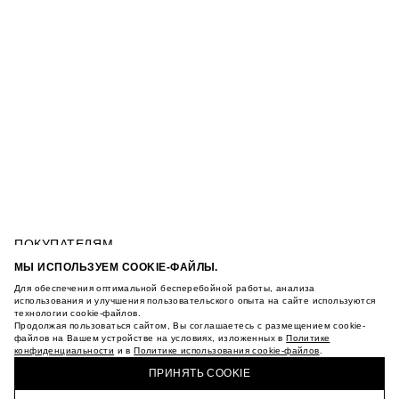
ПОКУПАТЕЛЯМ
УСЛОВИЯ ИСПОЛЬЗОВАНИЯ ПОДАРОЧНЫХ
МЫ ИСПОЛЬЗУЕМ COOKIE-ФАЙЛЫ.
КАРТ
Для обеспечения оптимальной бесперебойной работы, анализа
ПОЛИТИКА КОНФИДЕНЦИАЛЬНОСТИ
ТОЛСТОВКА С ВЫШИВКОЙ
использования и улучшения пользовательского опыта на сайте используются
ПОЛИТИКА COOKIE
технологии cookie-файлов.
Продолжая пользоваться сайтом, Вы соглашаетесь с размещением cookie-
УСЛОВИЯ ПОКУПКИ
файлов на Вашем устройстве на условиях, изложенных в
Политике
О НАС
конфиденциальности
и в
Политике использования cookie-файлов
.
КУПИТЬ + ПОЛУЧИТЬ В МАГАЗИНЕ MAAG
МАГАЗИНЫ
ПРИНЯТЬ COOKIE
КАРЬЕРА