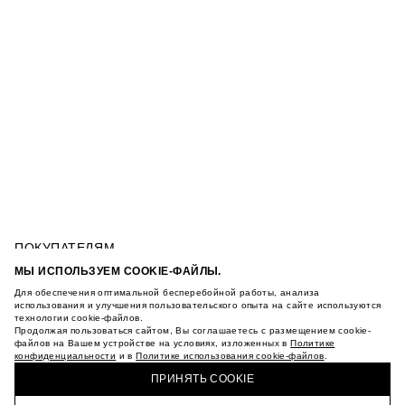
ПОКУПАТЕЛЯМ
УСЛОВИЯ ИСПОЛЬЗОВАНИЯ ПОДАРОЧНЫХ
МЫ ИСПОЛЬЗУЕМ COOKIE-ФАЙЛЫ.
КАРТ
Для обеспечения оптимальной бесперебойной работы, анализа
ПОЛИТИКА КОНФИДЕНЦИАЛЬНОСТИ
ХЛОПКОВОЕ ПЛАТЬЕ С РЮШАМИ
использования и улучшения пользовательского опыта на сайте используются
ПОЛИТИКА COOKIE
технологии cookie-файлов.
Продолжая пользоваться сайтом, Вы соглашаетесь с размещением cookie-
УСЛОВИЯ ПОКУПКИ
файлов на Вашем устройстве на условиях, изложенных в
Политике
О НАС
конфиденциальности
и в
Политике использования cookie-файлов
.
КУПИТЬ + ПОЛУЧИТЬ В МАГАЗИНЕ MAAG
МАГАЗИНЫ
ПРИНЯТЬ COOKIE
КАРЬЕРА