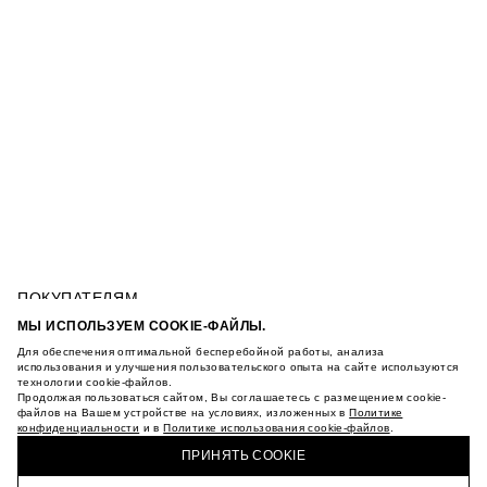
ПОКУПАТЕЛЯМ
УСЛОВИЯ ИСПОЛЬЗОВАНИЯ ПОДАРОЧНЫХ
МЫ ИСПОЛЬЗУЕМ COOKIE-ФАЙЛЫ.
КАРТ
Для обеспечения оптимальной бесперебойной работы, анализа
ПОЛИТИКА КОНФИДЕНЦИАЛЬНОСТИ
ХУДИ С ПРИНТОМ ЗВЕЗДА
использования и улучшения пользовательского опыта на сайте используются
ПОЛИТИКА COOKIE
технологии cookie-файлов.
Продолжая пользоваться сайтом, Вы соглашаетесь с размещением cookie-
УСЛОВИЯ ПОКУПКИ
файлов на Вашем устройстве на условиях, изложенных в
Политике
О НАС
конфиденциальности
и в
Политике использования cookie-файлов
.
КУПИТЬ + ПОЛУЧИТЬ В МАГАЗИНЕ MAAG
МАГАЗИНЫ
ПРИНЯТЬ COOKIE
КАРЬЕРА