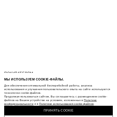
ПОКУПАТЕЛЯМ
УСЛОВИЯ ИСПОЛЬЗОВАНИЯ ПОДАРОЧНЫХ
МЫ ИСПОЛЬЗУЕМ COOKIE-ФАЙЛЫ.
КАРТ
Для обеспечения оптимальной бесперебойной работы, анализа
ПОЛИТИКА КОНФИДЕНЦИАЛЬНОСТИ
ФУТБОЛКА С ФОТОПРИНТОМ НА СПИНЕ
использования и улучшения пользовательского опыта на сайте используются
технологии cookie-файлов.
ПОЛИТИКА COOKIE
Продолжая пользоваться сайтом, Вы соглашаетесь с размещением cookie-
УСЛОВИЯ ПОКУПКИ
файлов на Вашем устройстве на условиях, изложенных в
Политике
О НАС
конфиденциальности
и в
Политике использования cookie-файлов
.
КУПИТЬ + ПОЛУЧИТЬ В МАГАЗИНЕ MAAG
МАГАЗИНЫ
ПРИНЯТЬ COOKIE
КАРЬЕРА