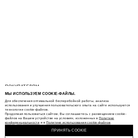
ПОКУПАТЕЛЯМ
УСЛОВИЯ ИСПОЛЬЗОВАНИЯ ПОДАРОЧНЫХ
МЫ ИСПОЛЬЗУЕМ COOKIE-ФАЙЛЫ.
КАРТ
Для обеспечения оптимальной бесперебойной работы, анализа
ПОЛИТИКА КОНФИДЕНЦИАЛЬНОСТИ
КОНТРАСТНАЯ ФУТБОЛКА С ПРИНТОМ
использования и улучшения пользовательского опыта на сайте используются
технологии cookie-файлов.
ПОЛИТИКА COOKIE
Продолжая пользоваться сайтом, Вы соглашаетесь с размещением cookie-
УСЛОВИЯ ПОКУПКИ
файлов на Вашем устройстве на условиях, изложенных в
Политике
О НАС
конфиденциальности
и в
Политике использования cookie-файлов
.
КУПИТЬ + ПОЛУЧИТЬ В МАГАЗИНЕ MAAG
МАГАЗИНЫ
ПРИНЯТЬ COOKIE
КАРЬЕРА