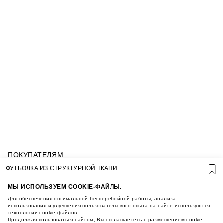
ПОКУПАТЕЛЯМ
УСЛОВИЯ ИСПОЛЬЗОВАНИЯ ПОДАРОЧНЫХ
ФУТБОЛКА ИЗ СТРУКТУРНОЙ ТКАНИ
КАРТ
ПОЛИТИКА КОНФИДЕНЦИАЛЬНОСТИ
МЫ ИСПОЛЬЗУЕМ COOKIE-ФАЙЛЫ.
ПОЛИТИКА COOKIE
Для обеспечения оптимальной бесперебойной работы, анализа
УСЛОВИЯ ПОКУПКИ
использования и улучшения пользовательского опыта на сайте используются
технологии cookie-файлов.
О НАС
Продолжая пользоваться сайтом, Вы соглашаетесь с размещением cookie-