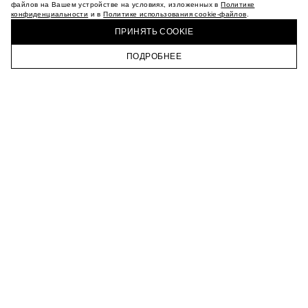
МАГАЗИНЫ
файлов на Вашем устройстве на условиях, изложенных в
Политике
конфиденциальности
и в
Политике использования cookie-файлов
.
КАРЬЕРА
КУПИТЬ + ПОЛУЧИТЬ В МАГАЗИНЕ MAAG
ВКОНТАКТЕ
ПРИНЯТЬ COOKIE
ТЕЛЕГРАМ
ПОДРОБНЕЕ
ПОДПИСАТЬСЯ НА НОВОСТИ
ГЛАВНАЯ
КАТАЛОГ
КОРЗИНА
ПРОФИЛЬ