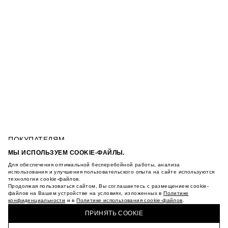
ПОКУПАТЕЛЯМ
УСЛОВИЯ ИСПОЛЬЗОВАНИЯ ПОДАРОЧНЫХ
МЫ ИСПОЛЬЗУЕМ COOKIE-ФАЙЛЫ.
КАРТ
Для обеспечения оптимальной бесперебойной работы, анализа
ПОЛИТИКА КОНФИДЕНЦИАЛЬНОСТИ
РУБАШКА С КОНТРАСТНОЙ ВЫШИВКОЙ
использования и улучшения пользовательского опыта на сайте используются
ПОЛИТИКА COOKIE
технологии cookie-файлов.
Продолжая пользоваться сайтом, Вы соглашаетесь с размещением cookie-
УСЛОВИЯ ПОКУПКИ
файлов на Вашем устройстве на условиях, изложенных в
Политике
О НАС
конфиденциальности
и в
Политике использования cookie-файлов
.
КУПИТЬ + ПОЛУЧИТЬ В МАГАЗИНЕ MAAG
МАГАЗИНЫ
ПРИНЯТЬ COOKIE
КАРЬЕРА