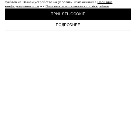
МАГАЗИНЫ
файлов на Вашем устройстве на условиях, изложенных в
Политике
конфиденциальности
и в
Политике использования cookie-файлов
.
КАРЬЕРА
КУПИТЬ + ПОЛУЧИТЬ В МАГАЗИНЕ MAAG
ВКОНТАКТЕ
ПРИНЯТЬ COOKIE
ТЕЛЕГРАМ
ПОДРОБНЕЕ
ПОДПИСАТЬСЯ НА НОВОСТИ
ГЛАВНАЯ
КАТАЛОГ
КОРЗИНА
ПРОФИЛЬ