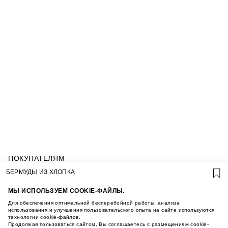
ПОКУПАТЕЛЯМ
УСЛОВИЯ ИСПОЛЬЗОВАНИЯ ПОДАРОЧНЫХ
БЕРМУДЫ ИЗ ХЛОПКА
КАРТ
ПОЛИТИКА КОНФИДЕНЦИАЛЬНОСТИ
МЫ ИСПОЛЬЗУЕМ COOKIE-ФАЙЛЫ.
ПОЛИТИКА COOKIE
Для обеспечения оптимальной бесперебойной работы, анализа
УСЛОВИЯ ПОКУПКИ
использования и улучшения пользовательского опыта на сайте используются
технологии cookie-файлов.
О НАС
Продолжая пользоваться сайтом, Вы соглашаетесь с размещением cookie-