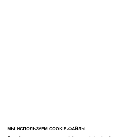
ПОКУПАТЕЛЯМ
МЫ ИСПОЛЬЗУЕМ COOKIE-ФАЙЛЫ.
УСЛОВИЯ ИСПОЛЬЗОВАНИЯ ПОДАРОЧНЫХ КАРТ