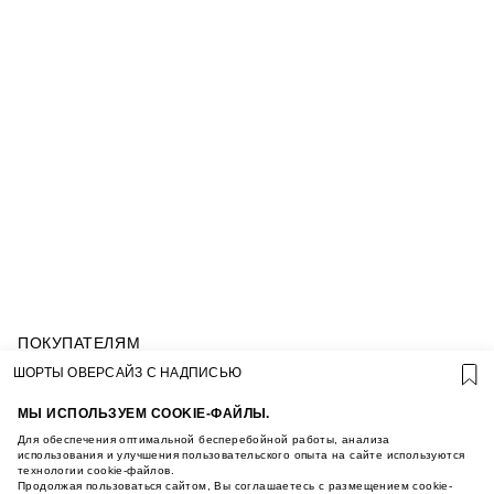
ПОКУПАТЕЛЯМ
УСЛОВИЯ ИСПОЛЬЗОВАНИЯ ПОДАРОЧНЫХ
ШОРТЫ ОВЕРСАЙЗ С НАДПИСЬЮ
КАРТ
ПОЛИТИКА КОНФИДЕНЦИАЛЬНОСТИ
МЫ ИСПОЛЬЗУЕМ COOKIE-ФАЙЛЫ.
ПОЛИТИКА COOKIE
Для обеспечения оптимальной бесперебойной работы, анализа
УСЛОВИЯ ПОКУПКИ
использования и улучшения пользовательского опыта на сайте используются
технологии cookie-файлов.
О НАС
Продолжая пользоваться сайтом, Вы соглашаетесь с размещением cookie-