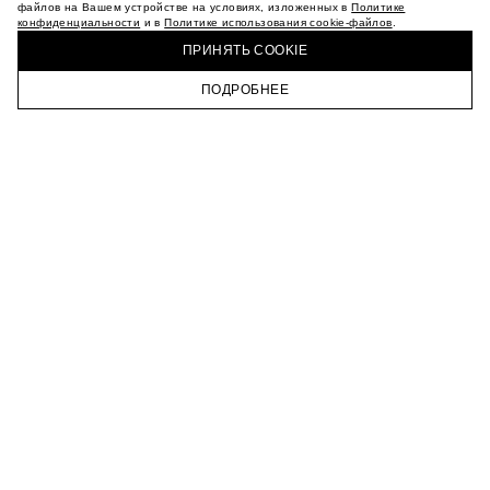
МАГАЗИНЫ
файлов на Вашем устройстве на условиях, изложенных в
Политике
конфиденциальности
и в
Политике использования cookie-файлов
.
КАРЬЕРА
КУПИТЬ + ПОЛУЧИТЬ В МАГАЗИНЕ MAAG
ВКОНТАКТЕ
ПРИНЯТЬ COOKIE
ТЕЛЕГРАМ
ПОДРОБНЕЕ
ПОДПИСАТЬСЯ НА НОВОСТИ
ГЛАВНАЯ
КАТАЛОГ
КОРЗИНА
ПРОФИЛЬ