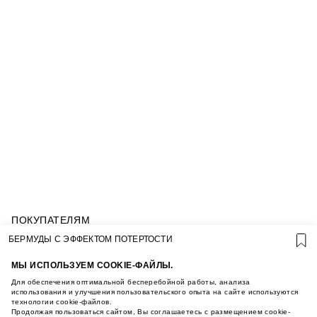
ПОКУПАТЕЛЯМ
УСЛОВИЯ ИСПОЛЬЗОВАНИЯ ПОДАРОЧНЫХ
БЕРМУДЫ С ЭФФЕКТОМ ПОТЕРТОСТИ
КАРТ
ПОЛИТИКА КОНФИДЕНЦИАЛЬНОСТИ
МЫ ИСПОЛЬЗУЕМ COOKIE-ФАЙЛЫ.
ПОЛИТИКА COOKIE
Для обеспечения оптимальной бесперебойной работы, анализа
УСЛОВИЯ ПОКУПКИ
использования и улучшения пользовательского опыта на сайте используются
технологии cookie-файлов.
О НАС
Продолжая пользоваться сайтом, Вы соглашаетесь с размещением cookie-