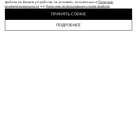
МАГАЗИНЫ
файлов на Вашем устройстве на условиях, изложенных в
Политике
конфиденциальности
и в
Политике использования cookie-файлов
.
КАРЬЕРА
КУПИТЬ + ПОЛУЧИТЬ В МАГАЗИНЕ MAAG
ВКОНТАКТЕ
ПРИНЯТЬ COOKIE
ТЕЛЕГРАМ
ПОДРОБНЕЕ
ПОДПИСАТЬСЯ НА НОВОСТИ
ГЛАВНАЯ
КАТАЛОГ
КОРЗИНА
ПРОФИЛЬ