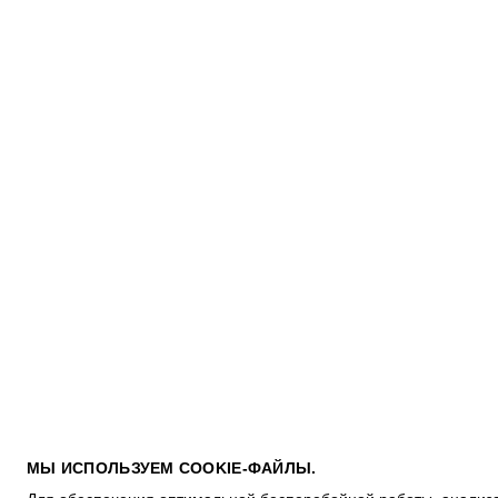
ПОКУПАТЕЛЯМ
МЫ ИСПОЛЬЗУЕМ COOKIE-ФАЙЛЫ.
УСЛОВИЯ ИСПОЛЬЗОВАНИЯ ПОДАРОЧНЫХ КАРТ