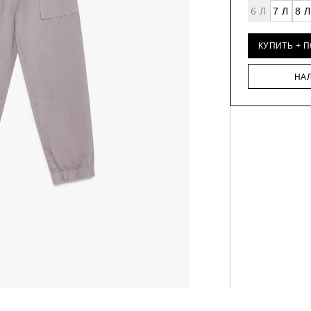
6 Л
7 Л
8 Л
КУПИТЬ + 
НА