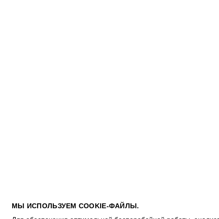
ПОКУПАТЕЛЯМ
МЫ ИСПОЛЬЗУЕМ COOKIE-ФАЙЛЫ.
УСЛОВИЯ ИСПОЛЬЗОВАНИЯ ПОДАРОЧНЫХ КАРТ