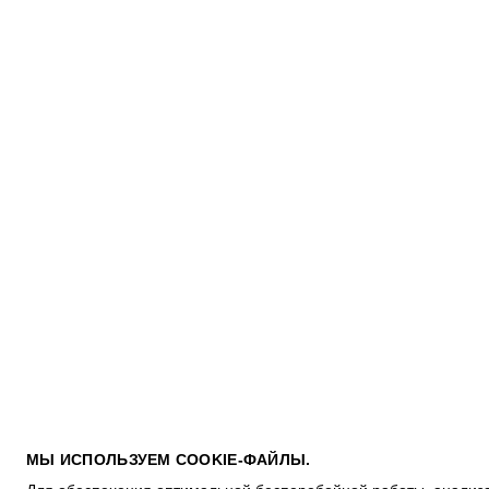
ПОКУПАТЕЛЯМ
МЫ ИСПОЛЬЗУЕМ COOKIE-ФАЙЛЫ.
УСЛОВИЯ ИСПОЛЬЗОВАНИЯ ПОДАРОЧНЫХ КАРТ