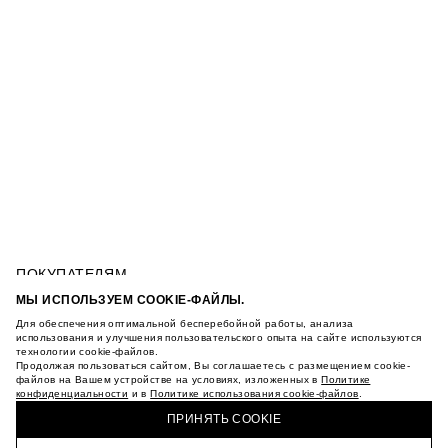
ПОКУПАТЕЛЯМ
УСЛОВИЯ ИСПОЛЬЗОВАНИЯ ПОДАРОЧНЫХ
МЫ ИСПОЛЬЗУЕМ COOKIE-ФАЙЛЫ.
КАРТ
Для обеспечения оптимальной бесперебойной работы, анализа
ПОЛИТИКА КОНФИДЕНЦИАЛЬНОСТИ
ПЛАТЬЕ ИЗ ВИСКОЗЫ И ЛЬНА
использования и улучшения пользовательского опыта на сайте используются
ПОЛИТИКА COOKIE
технологии cookie-файлов.
Продолжая пользоваться сайтом, Вы соглашаетесь с размещением cookie-
УСЛОВИЯ ПОКУПКИ
файлов на Вашем устройстве на условиях, изложенных в
Политике
О НАС
конфиденциальности
и в
Политике использования cookie-файлов
.
КУПИТЬ + ПОЛУЧИТЬ В МАГАЗИНЕ MAAG
МАГАЗИНЫ
ПРИНЯТЬ COOKIE
КАРЬЕРА