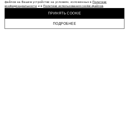
МАГАЗИНЫ
файлов на Вашем устройстве на условиях, изложенных в
Политике
конфиденциальности
и в
Политике использования cookie-файлов
.
КАРЬЕРА
КУПИТЬ + ПОЛУЧИТЬ В МАГАЗИНЕ MAAG
ВКОНТАКТЕ
ПРИНЯТЬ COOKIE
ТЕЛЕГРАМ
ПОДРОБНЕЕ
ПОДПИСАТЬСЯ НА НОВОСТИ
ГЛАВНАЯ
КАТАЛОГ
КОРЗИНА
ПРОФИЛЬ