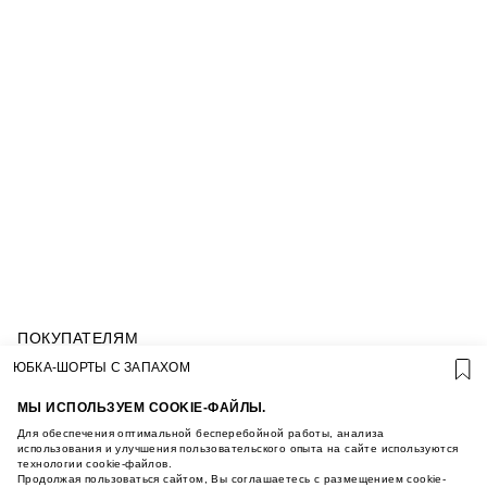
ПОКУПАТЕЛЯМ
УСЛОВИЯ ИСПОЛЬЗОВАНИЯ ПОДАРОЧНЫХ
ЮБКА-ШОРТЫ С ЗАПАХОМ
КАРТ
ПОЛИТИКА КОНФИДЕНЦИАЛЬНОСТИ
МЫ ИСПОЛЬЗУЕМ COOKIE-ФАЙЛЫ.
ПОЛИТИКА COOKIE
Для обеспечения оптимальной бесперебойной работы, анализа
УСЛОВИЯ ПОКУПКИ
использования и улучшения пользовательского опыта на сайте используются
технологии cookie-файлов.
О НАС
Продолжая пользоваться сайтом, Вы соглашаетесь с размещением cookie-