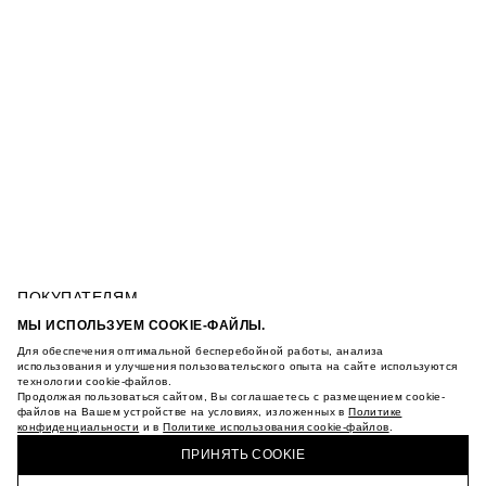
ПОКУПАТЕЛЯМ
УСЛОВИЯ ИСПОЛЬЗОВАНИЯ ПОДАРОЧНЫХ
МЫ ИСПОЛЬЗУЕМ COOKIE-ФАЙЛЫ.
КАРТ
Для обеспечения оптимальной бесперебойной работы, анализа
ПОЛИТИКА КОНФИДЕНЦИАЛЬНОСТИ
ПОДВЕСКА С АНАНАСОМ
использования и улучшения пользовательского опыта на сайте используются
ПОЛИТИКА COOKIE
технологии cookie-файлов.
Продолжая пользоваться сайтом, Вы соглашаетесь с размещением cookie-
УСЛОВИЯ ПОКУПКИ
файлов на Вашем устройстве на условиях, изложенных в
Политике
О НАС
конфиденциальности
и в
Политике использования cookie-файлов
.
КУПИТЬ + ПОЛУЧИТЬ В МАГАЗИНЕ MAAG
МАГАЗИНЫ
ПРИНЯТЬ COOKIE
КАРЬЕРА