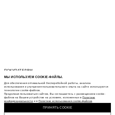
ПОКУПАТЕЛЯМ
УСЛОВИЯ ИСПОЛЬЗОВАНИЯ ПОДАРОЧНЫХ
МЫ ИСПОЛЬЗУЕМ COOKIE-ФАЙЛЫ.
КАРТ
Для обеспечения оптимальной бесперебойной работы, анализа
ПОЛИТИКА КОНФИДЕНЦИАЛЬНОСТИ
СЕРЬГИ С ЖЕМЧУГОМ
использования и улучшения пользовательского опыта на сайте используются
ПОЛИТИКА COOKIE
технологии cookie-файлов.
Продолжая пользоваться сайтом, Вы соглашаетесь с размещением cookie-
УСЛОВИЯ ПОКУПКИ
файлов на Вашем устройстве на условиях, изложенных в
Политике
О НАС
конфиденциальности
и в
Политике использования cookie-файлов
.
КУПИТЬ + ПОЛУЧИТЬ В МАГАЗИНЕ MAAG
МАГАЗИНЫ
ПРИНЯТЬ COOKIE
КАРЬЕРА