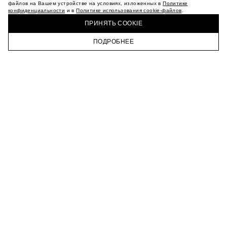
МАГАЗИНЫ
файлов на Вашем устройстве на условиях, изложенных в
Политике
конфиденциальности
и в
Политике использования cookie-файлов
.
КАРЬЕРА
КУПИТЬ + ПОЛУЧИТЬ В МАГАЗИНЕ MAAG
ВКОНТАКТЕ
ПРИНЯТЬ COOKIE
ТЕЛЕГРАМ
ПОДРОБНЕЕ
ПОДПИСАТЬСЯ НА НОВОСТИ
ГЛАВНАЯ
КАТАЛОГ
КОРЗИНА
ПРОФИЛЬ