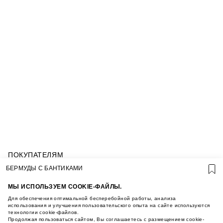
ПОКУПАТЕЛЯМ
УСЛОВИЯ ИСПОЛЬЗОВАНИЯ ПОДАРОЧНЫХ
БЕРМУДЫ С БАНТИКАМИ
КАРТ
ПОЛИТИКА КОНФИДЕНЦИАЛЬНОСТИ
МЫ ИСПОЛЬЗУЕМ COOKIE-ФАЙЛЫ.
ПОЛИТИКА COOKIE
Для обеспечения оптимальной бесперебойной работы, анализа
УСЛОВИЯ ПОКУПКИ
использования и улучшения пользовательского опыта на сайте используются
технологии cookie-файлов.
О НАС
Продолжая пользоваться сайтом, Вы соглашаетесь с размещением cookie-