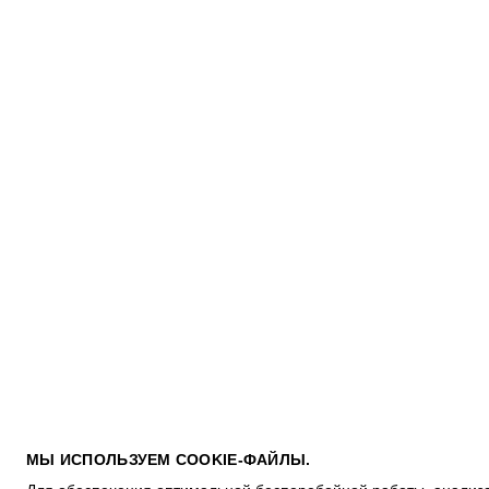
ПОКУПАТЕЛЯМ
МЫ ИСПОЛЬЗУЕМ COOKIE-ФАЙЛЫ.
УСЛОВИЯ ИСПОЛЬЗОВАНИЯ ПОДАРОЧНЫХ КАРТ