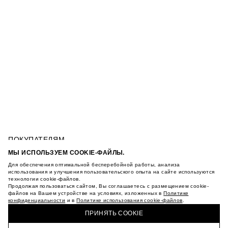
ПОКУПАТЕЛЯМ
УСЛОВИЯ ИСПОЛЬЗОВАНИЯ ПОДАРОЧНЫХ
МЫ ИСПОЛЬЗУЕМ COOKIE-ФАЙЛЫ.
КАРТ
Для обеспечения оптимальной бесперебойной работы, анализа
ПОЛИТИКА КОНФИДЕНЦИАЛЬНОСТИ
КУРТКА С ВЫШИВКОЙ
использования и улучшения пользовательского опыта на сайте используются
ПОЛИТИКА COOKIE
технологии cookie-файлов.
Продолжая пользоваться сайтом, Вы соглашаетесь с размещением cookie-
УСЛОВИЯ ПОКУПКИ
файлов на Вашем устройстве на условиях, изложенных в
Политике
О НАС
конфиденциальности
и в
Политике использования cookie-файлов
.
КУПИТЬ + ПОЛУЧИТЬ В МАГАЗИНЕ MAAG
МАГАЗИНЫ
ПРИНЯТЬ COOKIE
КАРЬЕРА