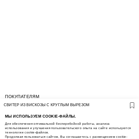
ПОКУПАТЕЛЯМ
УСЛОВИЯ ИСПОЛЬЗОВАНИЯ ПОДАРОЧНЫХ
СВИТЕР ИЗ ВИСКОЗЫ С КРУГЛЫМ ВЫРЕЗОМ
КАРТ
ПОЛИТИКА КОНФИДЕНЦИАЛЬНОСТИ
МЫ ИСПОЛЬЗУЕМ COOKIE-ФАЙЛЫ.
ПОЛИТИКА COOKIE
Для обеспечения оптимальной бесперебойной работы, анализа
УСЛОВИЯ ПОКУПКИ
использования и улучшения пользовательского опыта на сайте используются
технологии cookie-файлов.
О НАС
Продолжая пользоваться сайтом, Вы соглашаетесь с размещением cookie-