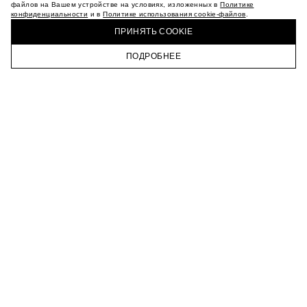
МАГАЗИНЫ
файлов на Вашем устройстве на условиях, изложенных в
Политике
конфиденциальности
и в
Политике использования cookie-файлов
.
КАРЬЕРА
КУПИТЬ + ПОЛУЧИТЬ В МАГАЗИНЕ MAAG
ВКОНТАКТЕ
ПРИНЯТЬ COOKIE
ТЕЛЕГРАМ
ПОДРОБНЕЕ
ПОДПИСАТЬСЯ НА НОВОСТИ
ГЛАВНАЯ
КАТАЛОГ
КОРЗИНА
ПРОФИЛЬ