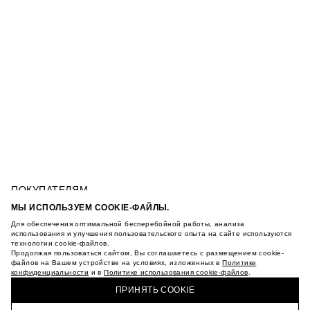
ПОКУПАТЕЛЯМ
УСЛОВИЯ ИСПОЛЬЗОВАНИЯ ПОДАРОЧНЫХ
МЫ ИСПОЛЬЗУЕМ COOKIE-ФАЙЛЫ.
КАРТ
Для обеспечения оптимальной бесперебойной работы, анализа
ПОЛИТИКА КОНФИДЕНЦИАЛЬНОСТИ
КУРТКА С ВОРОТНИКОМ-СТОЙКОЙ
использования и улучшения пользовательского опыта на сайте используются
ПОЛИТИКА COOKIE
технологии cookie-файлов.
Продолжая пользоваться сайтом, Вы соглашаетесь с размещением cookie-
УСЛОВИЯ ПОКУПКИ
файлов на Вашем устройстве на условиях, изложенных в
Политике
О НАС
конфиденциальности
и в
Политике использования cookie-файлов
.
КУПИТЬ + ПОЛУЧИТЬ В МАГАЗИНЕ MAAG
МАГАЗИНЫ
ПРИНЯТЬ COOKIE
КАРЬЕРА