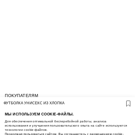
ПОКУПАТЕЛЯМ
УСЛОВИЯ ИСПОЛЬЗОВАНИЯ ПОДАРОЧНЫХ
ФУТБОЛКА УНИСЕКС ИЗ ХЛОПКА
КАРТ
ПОЛИТИКА КОНФИДЕНЦИАЛЬНОСТИ
МЫ ИСПОЛЬЗУЕМ COOKIE-ФАЙЛЫ.
ПОЛИТИКА COOKIE
Для обеспечения оптимальной бесперебойной работы, анализа
УСЛОВИЯ ПОКУПКИ
использования и улучшения пользовательского опыта на сайте используются
технологии cookie-файлов.
О НАС
Продолжая пользоваться сайтом, Вы соглашаетесь с размещением cookie-