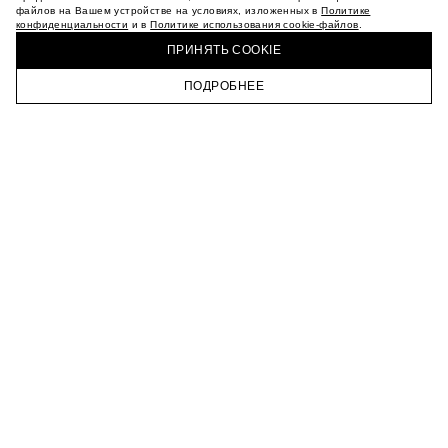
МАГАЗИНЫ
файлов на Вашем устройстве на условиях, изложенных в
Политике
конфиденциальности
и в
Политике использования cookie-файлов
.
КАРЬЕРА
КУПИТЬ + ПОЛУЧИТЬ В МАГАЗИНЕ MAAG
ВКОНТАКТЕ
ПРИНЯТЬ COOKIE
ТЕЛЕГРАМ
ПОДРОБНЕЕ
ПОДПИСАТЬСЯ НА НОВОСТИ
ГЛАВНАЯ
КАТАЛОГ
КОРЗИНА
ПРОФИЛЬ