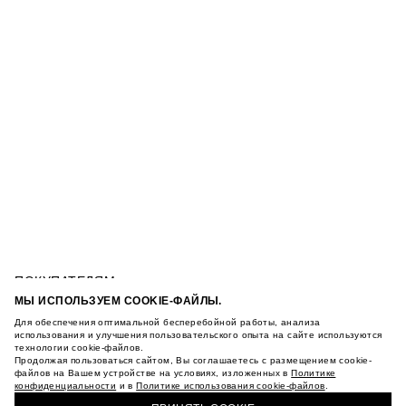
ПОКУПАТЕЛЯМ
УСЛОВИЯ ИСПОЛЬЗОВАНИЯ ПОДАРОЧНЫХ
МЫ ИСПОЛЬЗУЕМ COOKIE-ФАЙЛЫ.
КАРТ
Для обеспечения оптимальной бесперебойной работы, анализа
ДЖИНСЫ ШИРОКОГО КРОЯ С МЕТАЛЛИЧЕСКОЙ
ПОЛИТИКА КОНФИДЕНЦИАЛЬНОСТИ
использования и улучшения пользовательского опыта на сайте используются
БАХРОМОЙ
технологии cookie-файлов.
ПОЛИТИКА COOKIE
Продолжая пользоваться сайтом, Вы соглашаетесь с размещением cookie-
УСЛОВИЯ ПОКУПКИ
файлов на Вашем устройстве на условиях, изложенных в
Политике
конфиденциальности
и в
Политике использования cookie-файлов
.
О НАС
КУПИТЬ + ПОЛУЧИТЬ В МАГАЗИНЕ MAAG