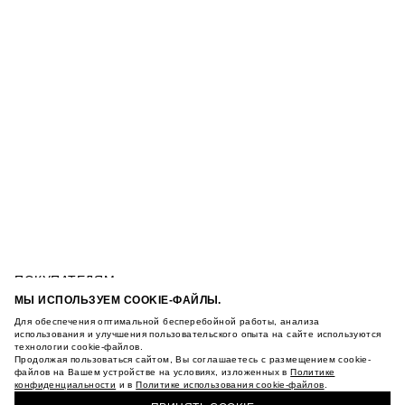
ПОКУПАТЕЛЯМ
УСЛОВИЯ ИСПОЛЬЗОВАНИЯ ПОДАРОЧНЫХ
МЫ ИСПОЛЬЗУЕМ COOKIE-ФАЙЛЫ.
КАРТ
Для обеспечения оптимальной бесперебойной работы, анализа
ДЖИНСЫ ИЗ ЛИОЦЕЛЛА СВОБОДНОГО КРОЯ С
ПОЛИТИКА КОНФИДЕНЦИАЛЬНОСТИ
использования и улучшения пользовательского опыта на сайте используются
ВЫСОКОЙ ПОСАДКОЙ
технологии cookie-файлов.
ПОЛИТИКА COOKIE
Продолжая пользоваться сайтом, Вы соглашаетесь с размещением cookie-
УСЛОВИЯ ПОКУПКИ
файлов на Вашем устройстве на условиях, изложенных в
Политике
конфиденциальности
и в
Политике использования cookie-файлов
.
О НАС
КУПИТЬ + ПОЛУЧИТЬ В МАГАЗИНЕ MAAG