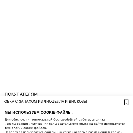
ПОКУПАТЕЛЯМ
УСЛОВИЯ ИСПОЛЬЗОВАНИЯ ПОДАРОЧНЫХ
ЮБКА С ЗАПАХОМ ИЗ ЛИОЦЕЛЛА И ВИСКОЗЫ
КАРТ
ПОЛИТИКА КОНФИДЕНЦИАЛЬНОСТИ
МЫ ИСПОЛЬЗУЕМ COOKIE-ФАЙЛЫ.
ПОЛИТИКА COOKIE
Для обеспечения оптимальной бесперебойной работы, анализа
УСЛОВИЯ ПОКУПКИ
использования и улучшения пользовательского опыта на сайте используются
технологии cookie-файлов.
О НАС
Продолжая пользоваться сайтом, Вы соглашаетесь с размещением cookie-