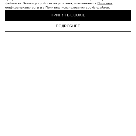
МАГАЗИНЫ
файлов на Вашем устройстве на условиях, изложенных в
Политике
конфиденциальности
и в
Политике использования cookie-файлов
.
КАРЬЕРА
КУПИТЬ + ПОЛУЧИТЬ В МАГАЗИНЕ MAAG
ВКОНТАКТЕ
ПРИНЯТЬ COOKIE
ТЕЛЕГРАМ
ПОДРОБНЕЕ
ПОДПИСАТЬСЯ НА НОВОСТИ
ГЛАВНАЯ
КАТАЛОГ
КОРЗИНА
ПРОФИЛЬ