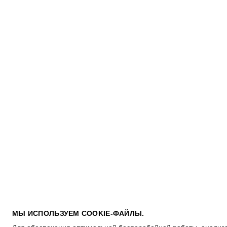
ПОКУПАТЕЛЯМ
МЫ ИСПОЛЬЗУЕМ COOKIE-ФАЙЛЫ.
УСЛОВИЯ ИСПОЛЬЗОВАНИЯ ПОДАРОЧНЫХ КАРТ