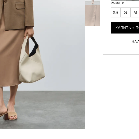
РАЗМЕР
XS
S
M
КУПИТЬ + 
НА