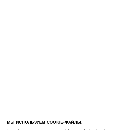
ПОКУПАТЕЛЯМ
МЫ ИСПОЛЬЗУЕМ COOKIE-ФАЙЛЫ.
УСЛОВИЯ ИСПОЛЬЗОВАНИЯ ПОДАРОЧНЫХ КАРТ