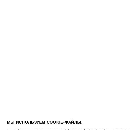
ПОКУПАТЕЛЯМ
МЫ ИСПОЛЬЗУЕМ COOKIE-ФАЙЛЫ.
УСЛОВИЯ ИСПОЛЬЗОВАНИЯ ПОДАРОЧНЫХ КАРТ