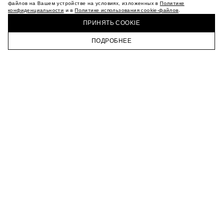
МАГАЗИНЫ
файлов на Вашем устройстве на условиях, изложенных в
Политике
конфиденциальности
и в
Политике использования cookie-файлов
.
КАРЬЕРА
КУПИТЬ + ПОЛУЧИТЬ В МАГАЗИНЕ MAAG
ВКОНТАКТЕ
ПРИНЯТЬ COOKIE
ТЕЛЕГРАМ
ПОДРОБНЕЕ
ПОДПИСАТЬСЯ НА НОВОСТИ
ГЛАВНАЯ
КАТАЛОГ
КОРЗИНА
ПРОФИЛЬ