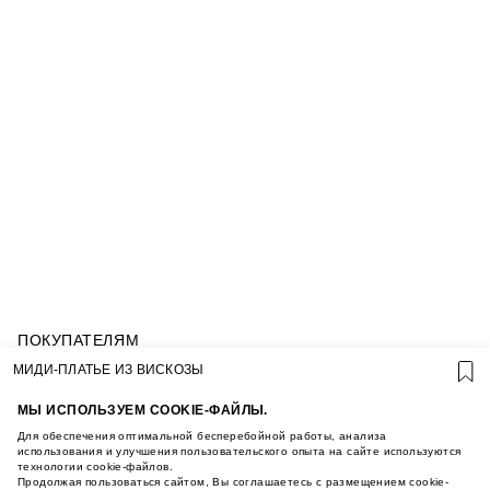
ПОКУПАТЕЛЯМ
УСЛОВИЯ ИСПОЛЬЗОВАНИЯ ПОДАРОЧНЫХ
МИДИ-ПЛАТЬЕ ИЗ ВИСКОЗЫ
КАРТ
ПОЛИТИКА КОНФИДЕНЦИАЛЬНОСТИ
МЫ ИСПОЛЬЗУЕМ COOKIE-ФАЙЛЫ.
ПОЛИТИКА COOKIE
Для обеспечения оптимальной бесперебойной работы, анализа
УСЛОВИЯ ПОКУПКИ
использования и улучшения пользовательского опыта на сайте используются
технологии cookie-файлов.
О НАС
Продолжая пользоваться сайтом, Вы соглашаетесь с размещением cookie-