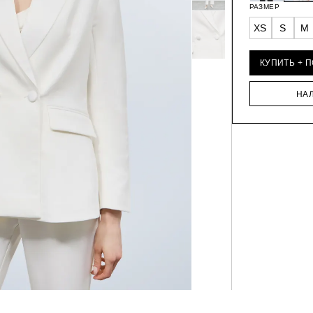
РАЗМЕР
XS
S
M
КУПИТЬ + 
НА