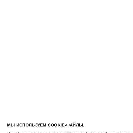
ПОКУПАТЕЛЯМ
МЫ ИСПОЛЬЗУЕМ COOKIE-ФАЙЛЫ.
УСЛОВИЯ ИСПОЛЬЗОВАНИЯ ПОДАРОЧНЫХ КАРТ