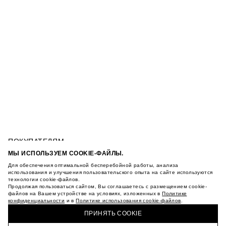
ПОКУПАТЕЛЯМ
УСЛОВИЯ ИСПОЛЬЗОВАНИЯ ПОДАРОЧНЫХ
МЫ ИСПОЛЬЗУЕМ COOKIE-ФАЙЛЫ.
КАРТ
Для обеспечения оптимальной бесперебойной работы, анализа
ПОЛИТИКА КОНФИДЕНЦИАЛЬНОСТИ
БРЮКИ ИЗ ТВИЛА С КАРМАНАМИ
использования и улучшения пользовательского опыта на сайте используются
технологии cookie-файлов.
ПОЛИТИКА COOKIE
Продолжая пользоваться сайтом, Вы соглашаетесь с размещением cookie-
УСЛОВИЯ ПОКУПКИ
файлов на Вашем устройстве на условиях, изложенных в
Политике
О НАС
конфиденциальности
и в
Политике использования cookie-файлов
.
КУПИТЬ + ПОЛУЧИТЬ В МАГАЗИНЕ MAAG
МАГАЗИНЫ
ПРИНЯТЬ COOKIE
КАРЬЕРА