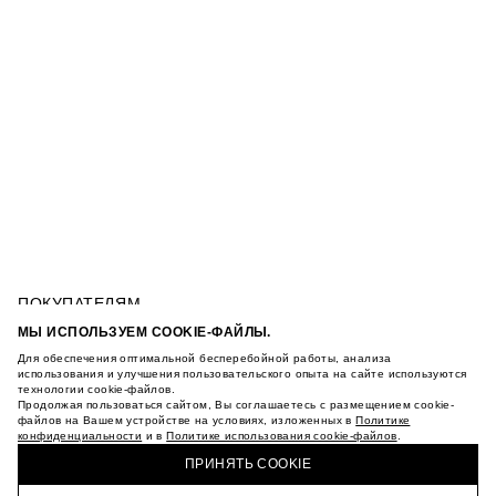
ПОКУПАТЕЛЯМ
УСЛОВИЯ ИСПОЛЬЗОВАНИЯ ПОДАРОЧНЫХ
МЫ ИСПОЛЬЗУЕМ COOKIE-ФАЙЛЫ.
КАРТ
Для обеспечения оптимальной бесперебойной работы, анализа
ПОЛИТИКА КОНФИДЕНЦИАЛЬНОСТИ
БРЮКИ КАРГО
использования и улучшения пользовательского опыта на сайте используются
ПОЛИТИКА COOKIE
технологии cookie-файлов.
Продолжая пользоваться сайтом, Вы соглашаетесь с размещением cookie-
УСЛОВИЯ ПОКУПКИ
файлов на Вашем устройстве на условиях, изложенных в
Политике
О НАС
конфиденциальности
и в
Политике использования cookie-файлов
.
КУПИТЬ + ПОЛУЧИТЬ В МАГАЗИНЕ MAAG
МАГАЗИНЫ
ПРИНЯТЬ COOKIE
КАРЬЕРА