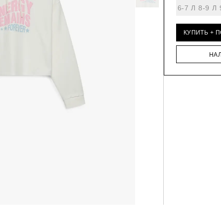
6-7 Л
8-9 Л
КУПИТЬ + 
НА