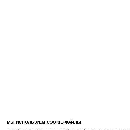
ПОКУПАТЕЛЯМ
МЫ ИСПОЛЬЗУЕМ COOKIE-ФАЙЛЫ.
УСЛОВИЯ ИСПОЛЬЗОВАНИЯ ПОДАРОЧНЫХ КАРТ