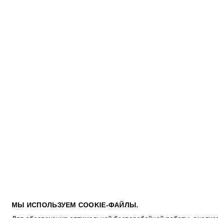
ПОКУПАТЕЛЯМ
МЫ ИСПОЛЬЗУЕМ COOKIE-ФАЙЛЫ.
УСЛОВИЯ ИСПОЛЬЗОВАНИЯ ПОДАРОЧНЫХ КАРТ