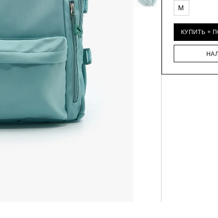
M
КУПИТЬ + 
НА