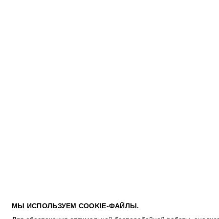
ПОКУПАТЕЛЯМ
МЫ ИСПОЛЬЗУЕМ COOKIE-ФАЙЛЫ.
УСЛОВИЯ ИСПОЛЬЗОВАНИЯ ПОДАРОЧНЫХ КАРТ