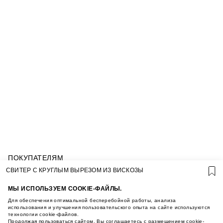
ПОКУПАТЕЛЯМ
УСЛОВИЯ ИСПОЛЬЗОВАНИЯ ПОДАРОЧНЫХ
СВИТЕР С КРУГЛЫМ ВЫРЕЗОМ ИЗ ВИСКОЗЫ
КАРТ
ПОЛИТИКА КОНФИДЕНЦИАЛЬНОСТИ
МЫ ИСПОЛЬЗУЕМ COOKIE-ФАЙЛЫ.
ПОЛИТИКА COOKIE
Для обеспечения оптимальной бесперебойной работы, анализа
УСЛОВИЯ ПОКУПКИ
использования и улучшения пользовательского опыта на сайте используются
технологии cookie-файлов.
О НАС
Продолжая пользоваться сайтом, Вы соглашаетесь с размещением cookie-