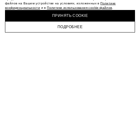
МАГАЗИНЫ
файлов на Вашем устройстве на условиях, изложенных в
Политике
конфиденциальности
и в
Политике использования cookie-файлов
.
КАРЬЕРА
КУПИТЬ + ПОЛУЧИТЬ В МАГАЗИНЕ MAAG
ВКОНТАКТЕ
ПРИНЯТЬ COOKIE
ТЕЛЕГРАМ
ПОДРОБНЕЕ
ПОДПИСАТЬСЯ НА НОВОСТИ
ГЛАВНАЯ
КАТАЛОГ
КОРЗИНА
ПРОФИЛЬ