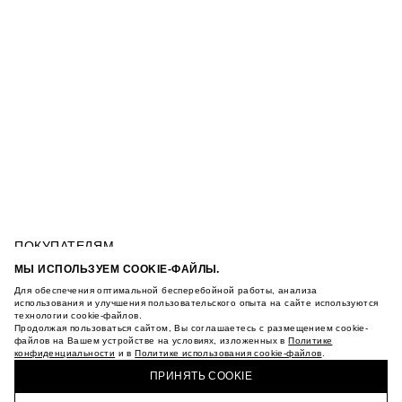
ПОКУПАТЕЛЯМ
УСЛОВИЯ ИСПОЛЬЗОВАНИЯ ПОДАРОЧНЫХ
МЫ ИСПОЛЬЗУЕМ COOKIE-ФАЙЛЫ.
КАРТ
Для обеспечения оптимальной бесперебойной работы, анализа
ПОЛИТИКА КОНФИДЕНЦИАЛЬНОСТИ
КОСТЮМНЫЙ БЛЕЙЗЕР
использования и улучшения пользовательского опыта на сайте используются
ПОЛИТИКА COOKIE
технологии cookie-файлов.
Продолжая пользоваться сайтом, Вы соглашаетесь с размещением cookie-
УСЛОВИЯ ПОКУПКИ
файлов на Вашем устройстве на условиях, изложенных в
Политике
О НАС
конфиденциальности
и в
Политике использования cookie-файлов
.
КУПИТЬ + ПОЛУЧИТЬ В МАГАЗИНЕ MAAG
МАГАЗИНЫ
ПРИНЯТЬ COOKIE
КАРЬЕРА