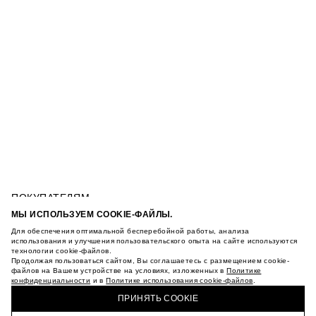
ПОКУПАТЕЛЯМ
УСЛОВИЯ ИСПОЛЬЗОВАНИЯ ПОДАРОЧНЫХ
МЫ ИСПОЛЬЗУЕМ COOKIE-ФАЙЛЫ.
КАРТ
Для обеспечения оптимальной бесперебойной работы, анализа
ПОЛИТИКА КОНФИДЕНЦИАЛЬНОСТИ
ЖИЛЕТ ИЗ МАКРАМЕ
использования и улучшения пользовательского опыта на сайте используются
технологии cookie-файлов.
ПОЛИТИКА COOKIE
Продолжая пользоваться сайтом, Вы соглашаетесь с размещением cookie-
УСЛОВИЯ ПОКУПКИ
файлов на Вашем устройстве на условиях, изложенных в
Политике
О НАС
конфиденциальности
и в
Политике использования cookie-файлов
.
КУПИТЬ + ПОЛУЧИТЬ В МАГАЗИНЕ MAAG
МАГАЗИНЫ
ПРИНЯТЬ COOKIE
КАРЬЕРА