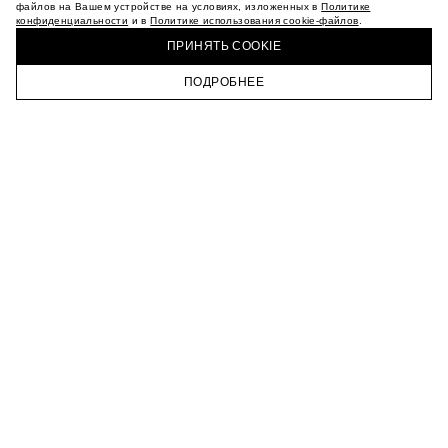
МАГАЗИНЫ
файлов на Вашем устройстве на условиях, изложенных в
Политике
конфиденциальности
и в
Политике использования cookie-файлов
.
КАРЬЕРА
КУПИТЬ + ПОЛУЧИТЬ В МАГАЗИНЕ MAAG
ВКОНТАКТЕ
ПРИНЯТЬ COOKIE
ТЕЛЕГРАМ
ПОДРОБНЕЕ
ПОДПИСАТЬСЯ НА НОВОСТИ
ГЛАВНАЯ
КАТАЛОГ
КОРЗИНА
ПРОФИЛЬ