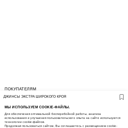
ПОКУПАТЕЛЯМ
УСЛОВИЯ ИСПОЛЬЗОВАНИЯ ПОДАРОЧНЫХ
ДЖИНСЫ ЭКСТРА ШИРОКОГО КРОЯ
КАРТ
ПОЛИТИКА КОНФИДЕНЦИАЛЬНОСТИ
МЫ ИСПОЛЬЗУЕМ COOKIE-ФАЙЛЫ.
ПОЛИТИКА COOKIE
Для обеспечения оптимальной бесперебойной работы, анализа
УСЛОВИЯ ПОКУПКИ
использования и улучшения пользовательского опыта на сайте используются
технологии cookie-файлов.
О НАС
Продолжая пользоваться сайтом, Вы соглашаетесь с размещением cookie-