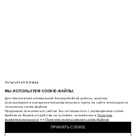
ПОКУПАТЕЛЯМ
УСЛОВИЯ ИСПОЛЬЗОВАНИЯ ПОДАРОЧНЫХ
МЫ ИСПОЛЬЗУЕМ COOKIE-ФАЙЛЫ.
КАРТ
Для обеспечения оптимальной бесперебойной работы, анализа
ПОЛИТИКА КОНФИДЕНЦИАЛЬНОСТИ
САНДАЛИИ С ДЕТАЛЬЮ НА НОСКЕ
использования и улучшения пользовательского опыта на сайте используются
ПОЛИТИКА COOKIE
технологии cookie-файлов.
Продолжая пользоваться сайтом, Вы соглашаетесь с размещением cookie-
УСЛОВИЯ ПОКУПКИ
файлов на Вашем устройстве на условиях, изложенных в
Политике
О НАС
конфиденциальности
и в
Политике использования cookie-файлов
.
КУПИТЬ + ПОЛУЧИТЬ В МАГАЗИНЕ MAAG
МАГАЗИНЫ
ПРИНЯТЬ COOKIE
КАРЬЕРА