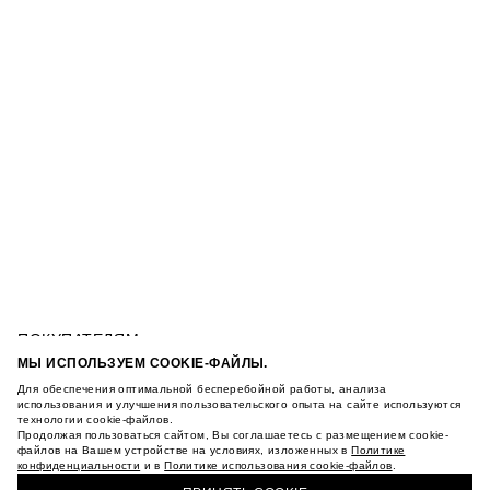
ПОКУПАТЕЛЯМ
УСЛОВИЯ ИСПОЛЬЗОВАНИЯ ПОДАРОЧНЫХ
МЫ ИСПОЛЬЗУЕМ COOKIE-ФАЙЛЫ.
КАРТ
Для обеспечения оптимальной бесперебойной работы, анализа
ПЛАТЬЕ С НЕОБРАБОТАННЫМИ ДЕКОРАТИВНЫМИ
ПОЛИТИКА КОНФИДЕНЦИАЛЬНОСТИ
использования и улучшения пользовательского опыта на сайте используются
ШВАМИ
технологии cookie-файлов.
ПОЛИТИКА COOKIE
Продолжая пользоваться сайтом, Вы соглашаетесь с размещением cookie-
УСЛОВИЯ ПОКУПКИ
файлов на Вашем устройстве на условиях, изложенных в
Политике
конфиденциальности
и в
Политике использования cookie-файлов
.
О НАС
КУПИТЬ + ПОЛУЧИТЬ В МАГАЗИНЕ MAAG